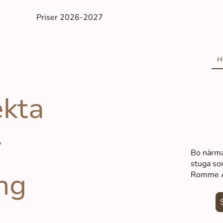
Priser 2026-2027
H
ekta
r
Bo närma
stuga som
ng
Romme A