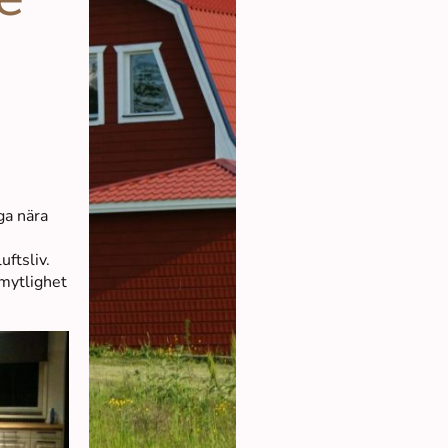
ga nära
uftsliv.
mytlighet