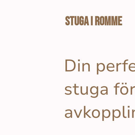
Stuga I Romme
Din perf
stuga fö
avkoppli