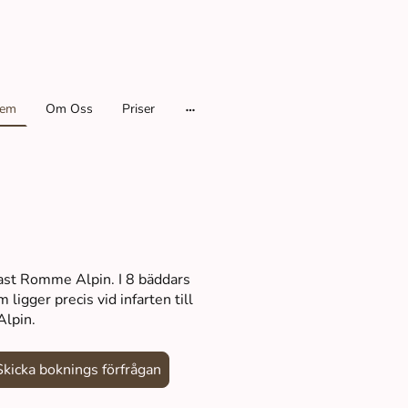
em
Om Oss
Priser
st Romme Alpin. I 8 bäddars
 ligger precis vid infarten till
lpin.
Skicka boknings förfrågan