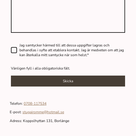
Jag samtycker härmed till att dessa uppgifter lagras och
behandlas i syfte att etablera kontakt. Jag är medveten om att jag
kan återkalla mitt samtycke när som helst.
*
Vänligen fyll i alla obligatoriska fält.
Skicka
Telefon:
0708-117534
E-post:
stugairomme@hotmail.se
Adress: Koppslhyttan 131, Borlänge